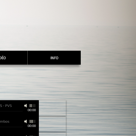
DÉO
INFO
S - PVS
00:00
embos
00:00