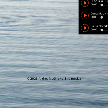
El Abuelo
-
E
00:00
Contenido
-
00:00
Sierra Nevad
00:00
...
© 2023 Andrés Medina / anima musica