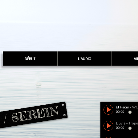
DÉBUT
L'AUDIO
VI
o / SEREIN
El Hacer
-
WC
00:00
Lluvia
-
Trop
00:00