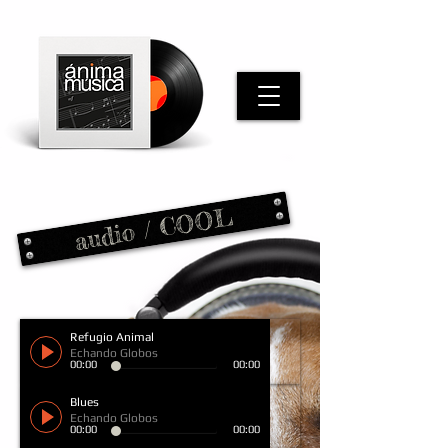
audio / COOL
Refugio Animal
Echando Globos
00:00
00:00
Blues
Echando Globos
00:00
00:00